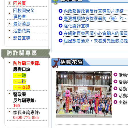
回首頁
回校園安全
內政部警政署反詐宣導影片連結一
事務室
臺灣橋頭地方檢察署防（識）詐、
最新消息
強化識詐宣導
活動花絮
在網路賣東西請小心會騙人的假買
影音宣導
租屋族看過來，未看房先匯款必是
防詐騙三步驟:
應變口訣
活動
．一聽
．二掛
活動
．三查證
活動
警政署
活動
反詐騙專線:
主辦
165
家長查詢專線:
0800-775-885